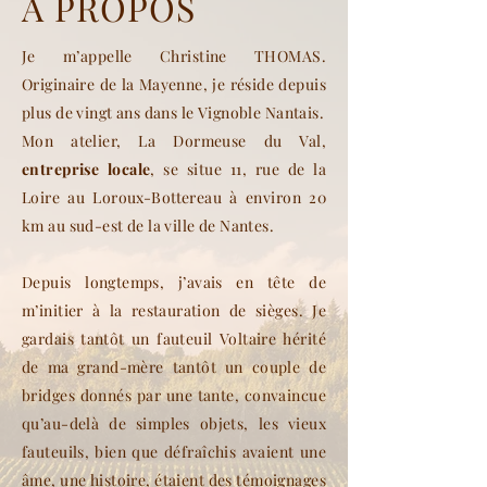
À PROPOS
Je m’appelle Christine THOMAS.
Originaire de la Mayenne, je réside depuis
plus de vingt ans dans le Vignoble Nantais.
Mon atelier, La Dormeuse du Val,
entreprise locale
, se situe 11, rue de la
Loire au Loroux-Bottereau à environ 20
km au sud-est de la ville de Nantes.
Depuis longtemps, j’avais en tête de
m’initier à la restauration de sièges. Je
gardais tantôt un fauteuil Voltaire hérité
de ma grand-mère tantôt un couple de
bridges donnés par une tante, convaincue
qu’au-delà de simples objets, les vieux
fauteuils, bien que défraîchis avaient une
âme, une histoire, étaient des témoignages