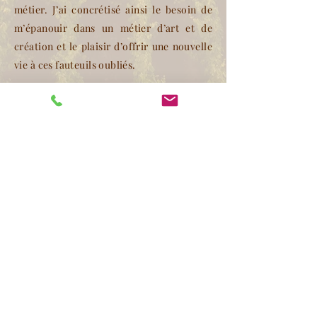
métier. J’ai concrétisé ainsi le besoin de
m’épanouir dans un métier d’art et de
création et le plaisir d’offrir une nouvelle
vie à ces fauteuils oubliés.