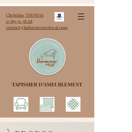
Christine THOMAS
07.89.31.38.68
contact@ladormeuseduval.com
TAPISSIER D'AMEUBLEMENT