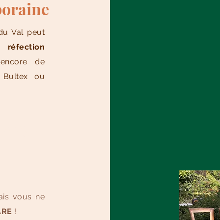
poraine
du Val peut
ne
réfection
ncore de
Bultex ou
 siège
ais vous ne
ARE
!