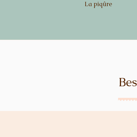
La piqûre
Bes