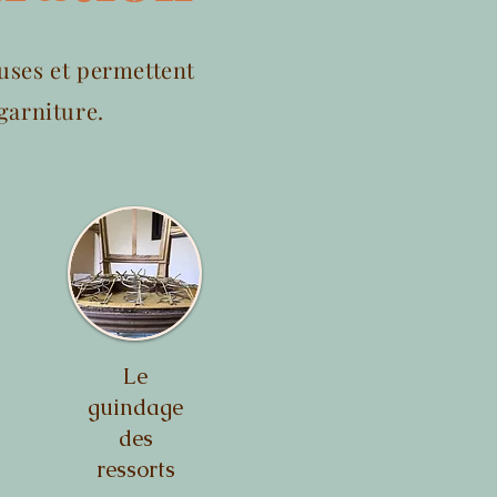
euses et permettent
 garniture.
Le
guindage
des
ressorts