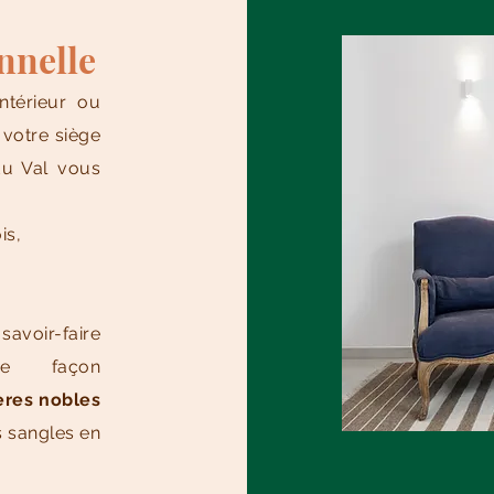
nnelle
ntérieur ou
 votre siège
u Val vous
is,
voir-faire
de façon
ères nobles
s sangles en