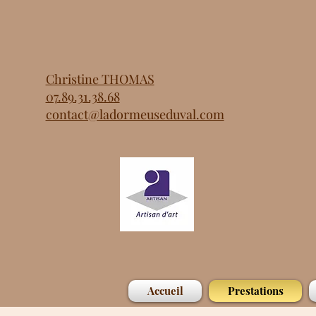
Christine THOMAS
07.89.31.38.68
contact@ladormeuseduval.com
Accueil
Prestations