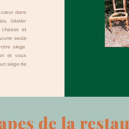
 cœur dans
s, l’atelier
 chaises et
qu’une seule
otre siège,
ion et vous
’un siège de
apes de la resta