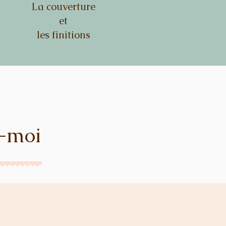
La couverture
et
les finitions
z-moi